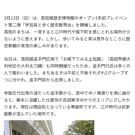
3月13日（日）は、高知城歴史博物館のオープン1年前プレイベン
ト第二弾「学芸員と歩く歴史散策会」を開催しました。
高知のまちは、一見すると江戸時代や城下町を感じとれる場所が少
ないように思えます。しかし、歩いてみると実は意外なところに歴
史景観の発見の楽しみがあります。
当日は、高知城追手門広場で「お城下でみる土佐國」（高知市鏡大
利地区の大利太刀踊）も同時開催だったため、追手門付近は多くの
人で賑わいました。まちあるきは午前と午後それぞれ2グループず
つに分かれ、追手門前から出発しました。
参勤交代出発の道だった追手筋から、途中で中ノ橋通りを南に曲が
ると、幕末に活躍した仕置役の吉田東洋ゆかりのエリアにさしかか
ります。現在は商店街となっている帯屋町ですが、江戸時代は武家
屋敷が並んでいた場所です。