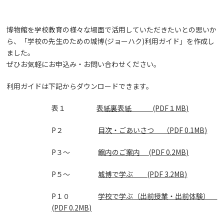
博物館を学校教育の様々な場面で活用していただきたいとの思いか
ら、「学校の先生のための城博(ジョーハク)利用ガイド」を作成し
ました。
ぜひお気軽にお申込み・お問い合わせください。
利用ガイドは下記からダウンロードできます。
表１
表紙裏表紙 (PDF１MB)
P２
目次・ごあいさつ （PDF 0.1MB)
P３～
館内のご案内 (PDF 0.2MB)
P５～
城博で学ぶ (PDF 3.2MB)
P１０
学校で学ぶ（出前授業・出前体験）
(PDF 0.2MB)