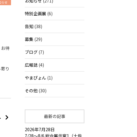
お知らせ
(271)
知らせ
特別企画展
(6)
告知
(38)
募集
(29)
りお待
ブログ
(7)
広報誌
(4)
ち寄り
やまぴょん
(1)
その他
(30)
最新の記事
へ
2026年7月28日
7/28～8/6 総合展示室1（土佐