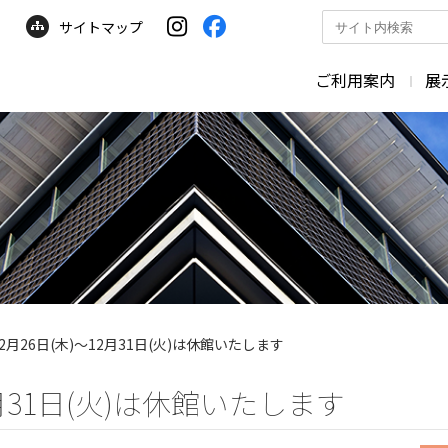
サイトマップ
サ
イ
ト
ご利用案内
展
内
検
索
12月26日(木)〜12月31日(火)は休館いたします
2月31日(火)は休館いたします