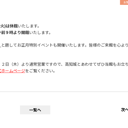
お
日(火)は休館
いたします。
午前９時より開館
いたします。
」
と題してお正月特別イベントも開催いたします。皆様のご来館を心よ
、２日（木）より通常営業ですので、高知城とあわせてぜひ当館もお立
式ホームページ
をご覧ください。
次
一覧へ