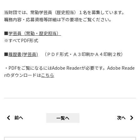
当財団では、常勤学芸員（歴史担当）１名を募集しています。
職務内容・応募資格等詳細は下の要項をご覧ください。
■
学芸員（常勤・歴史担当）
※すべてPDF形式
■
履歴書(学芸員)
（ＰＤＦ形式・Ａ３印刷かＡ４印刷２枚）
・PDFをご覧になるにはAdobe Readerが必要です。Adobe Reade
rのダウンロードは
こちら
前へ
次へ
一覧へ