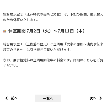
総合展示室２
（江戸時代の美術と文化）
は、下記の期間、展示替え
のため休室いたします。
休室期間 7月2日（火）～7月11日（木）
総合展示室１（土佐藩の歴史）
と企画展
「武家の服飾～山内家伝来
装束の世界～」
は引き続きご覧いただけます。
なお、展示観覧料は企画展開催中の料金です。詳細は
こちら
をご覧
ください。
前へ
次へ
一覧へ