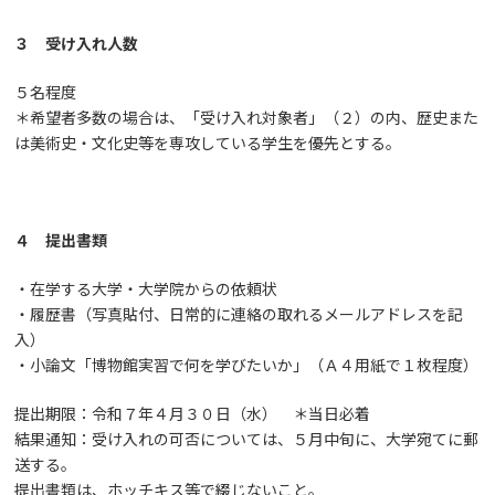
３ 受け入れ人数
５名程度
＊希望者多数の場合は、「受け入れ対象者」（２）の内、歴史また
は美術史・文化史等を専攻している学生を優先とする。
４ 提出書類
・在学する大学・大学院からの依頼状
・履歴書（写真貼付、日常的に連絡の取れるメールアドレスを記
入）
・小論文「博物館実習で何を学びたいか」（Ａ４用紙で１枚程度）
提出期限：令和７年４月３０日（水） ＊当日必着
結果通知：受け入れの可否については、５月中旬に、大学宛てに郵
送する。
提出書類は、ホッチキス等で綴じないこと。