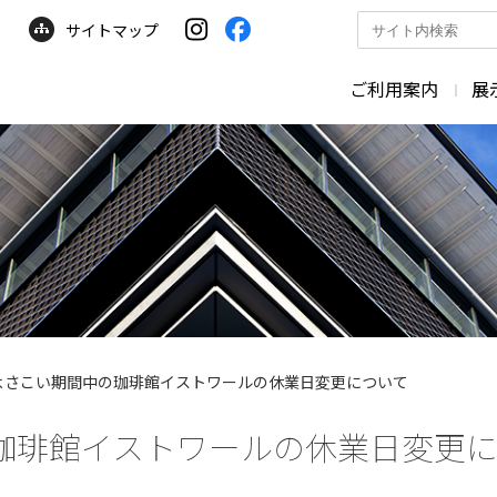
サイトマップ
サ
イ
ト
ご利用案内
展
内
検
索
よさこい期間中の珈琲館イストワールの休業日変更について
珈琲館イストワールの休業日変更