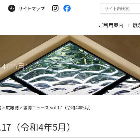
サイトマップ
サ
イ
ト
ご利用案内
展
内
検
索
和4年5月）
物
>
広報誌
>
城博ニュース vol.17（令和4年5月）
.17（令和4年5月）