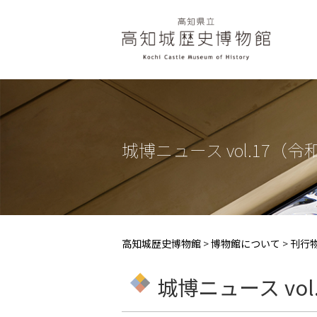
城博ニュース vol.17（令
高知城歴史博物館
>
博物館について
>
刊行
城博ニュース vol