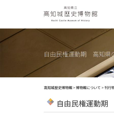
自由民権運動期 高知県
高知城歴史博物館
>
博物館について
>
刊行
自由民権運動期