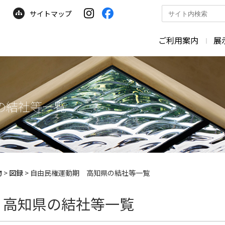
サイトマップ
サ
イ
ト
ご利用案内
展
内
検
索
の結社等一覧
物
>
図録
>
自由民権運動期 高知県の結社等一覧
 高知県の結社等一覧