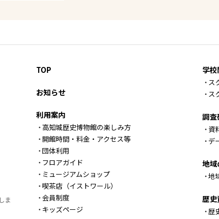
TOP
学校
ス
お知らせ
ス
利用案内
調査
高知城歴史博物館の楽しみ方
資
開館時間・料金・アクセス等
デ
団体利用
フロアガイド
地域
ミュージアムショップ
地
喫茶店（イストワール）
会員制度
歴史
しま
キッズページ
歴