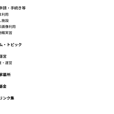
申請・手続き等
体利用
し施設
料画像利用
物館実習
ム・トピック
運営
理・運営
家墓所
基金
リンク集