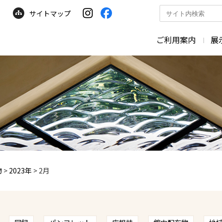
サイトマップ
サ
イ
ト
ご利用案内
展
内
検
索
物
>
2023年
>
2月