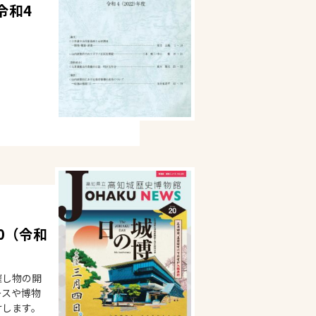
令和4
20（令和
催し物の開
ースや博物
けします。