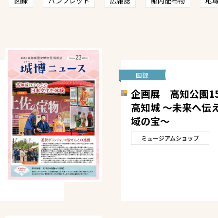
図録
パンフレット
広報誌
館内配布物
地
図録
企画展 高知公園1
高知城 ～未来へ伝
域の宝～
ミュージアムショップ