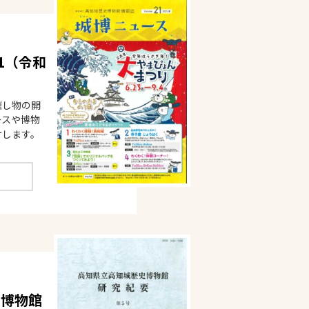
21（令和
催し物の開
ースや博物
けします。
史博物館