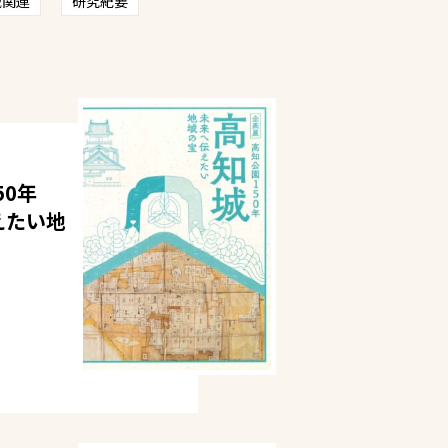
域関連
研究紀要
50年
えたい地