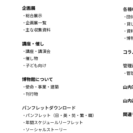
企画展
各種
総合展示
団
企画展一覧
貸
主な収集資料
資
博
講座・催し
講座・講演会
コラ
催し物
子ども向け
管理
管
博物館について
使命・事業・建築
山内
刊行物
山内
パンフレットダウンロード
関連
パンフレット（日・英・简・繁・韓）
年間スケジュールリーフレット
ソーシャルストーリー