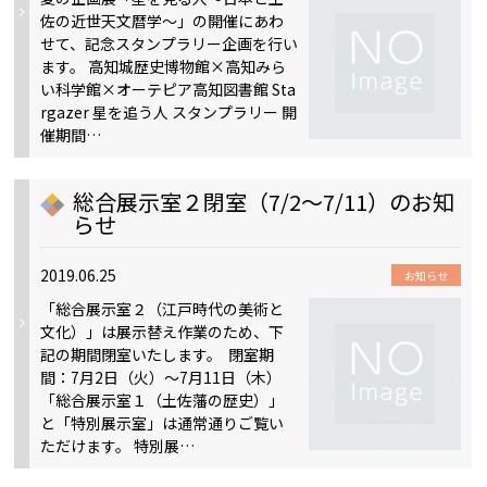
佐の近世天文暦学～」の開催にあわ
せて、記念スタンプラリー企画を行い
ます。 高知城歴史博物館×高知みら
い科学館×オーテピア高知図書館 Sta
rgazer 星を追う人 スタンプラリー 開
催期間…
総合展示室２閉室（7/2～7/11）のお知
らせ
2019.06.25
お知らせ
「総合展示室２（江戸時代の美術と
文化）」は展示替え作業のため、下
記の期間閉室いたします。 閉室期
間：7月2日（火）～7月11日（木）
「総合展示室１（土佐藩の歴史）」
と「特別展示室」は通常通りご覧い
ただけます。 特別展…