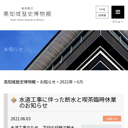
Lang
日本語
メニュー
お知らせ
高知城歴史博物館
>
お知らせ
>
2021年
>
6月
水道工事に伴った断水と喫茶臨時休業
のお知らせ
2021.06.03
お知らせ
水道工事のため、下記の日時で断水