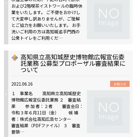
および2階喫茶イストワールの臨時休
業をいたします。 ご不便をおかけし
て大変申し訳ありませんが、ご理解
とご協力をお願いいたします。 お手
洗いご利用の方は高知城追手門西の
公衆トイレをご利用くだ…
高知県立高知城歴史博物館広報宣伝委
託業務 公募型プロポーザル審査結果に
ついて
2021.06.16
お知らせ
１ 事業名 高知県立高知城歴史
博物館広報宣伝委託業務 ２ 審査結
果 参 加 者：２者 審査会日：
令和３年６月11日（金） 候 補
者：株式会社高知広告センター
審査結果（PDFファイル） ３ 審査
要領…