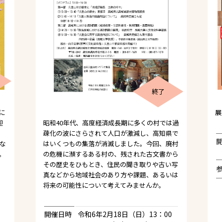
終了
展
に
昭和40年代、高度経済成長期に多くの村では過
迎
疎化の波にさらされて人口が激減し、高知県で
はいくつもの集落が消滅しました。今回、廃村
な
の危機に瀕するある村の、残された古文書から
。
その歴史をひもとき、住民の聞き取りや古い写
真などから地域社会のあり方や課題、あるいは
将来の可能性について考えてみませんか。
開催日時
令和6年2月18日（日）13：00