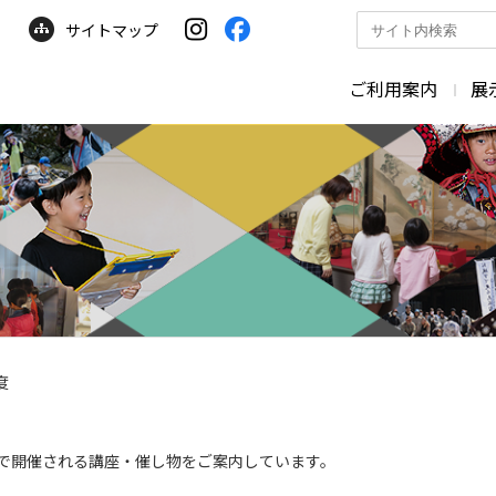
サイトマップ
サ
イ
ト
ご利用案内
展
内
検
索
度
で開催される講座・催し物をご案内しています。