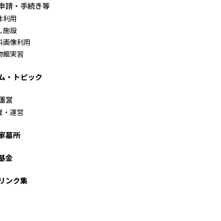
申請・手続き等
体利用
し施設
料画像利用
物館実習
ム・トピック
運営
理・運営
家墓所
基金
リンク集