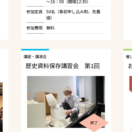
～16：00（開場12:30）
参加定員
50名（事前申し込み制、先着
順）
参加費用
無料
講座・講演会
催
歴史資料保存講習会 第1回
終了