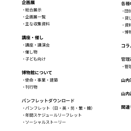
企画展
各種
総合展示
団
企画展一覧
貸
主な収集資料
資
博
講座・催し
講座・講演会
コラ
催し物
子ども向け
管理
管
博物館について
使命・事業・建築
山内
刊行物
山内
パンフレットダウンロード
関連
パンフレット（日・英・简・繁・韓）
年間スケジュールリーフレット
ソーシャルストーリー