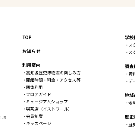
TOP
学校
ス
お知らせ
ス
利用案内
調査
高知城歴史博物館の楽しみ方
資
開館時間・料金・アクセス等
デ
団体利用
フロアガイド
地域
ミュージアムショップ
地
喫茶店（イストワール）
会員制度
歴史
しま
キッズページ
歴