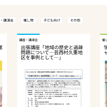
・講演会
催し物
子ども向け
その他
講座・講演会
催
館
出張講座「地域の歴史と過疎
問題について―芸西村久重地
区を事例として―」