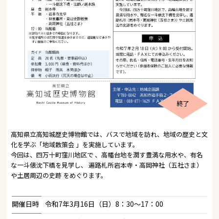
終了
高知県立高知城歴史博物館では、バスで地域を訪れ、地域の歴史と文
化を学ぶ「地域散策会 」を実施しています。
今回は、四万十町窪川地区で 、高幡台地を潤す豊満な用水や、有名
な一斗俵沈下橋を見学し、 遍路札所岩本寺・高岡神社（五社さま）
や土居周辺の史跡 をめぐります。
開催日時
令和7年3月16日（日）8：30～17：00