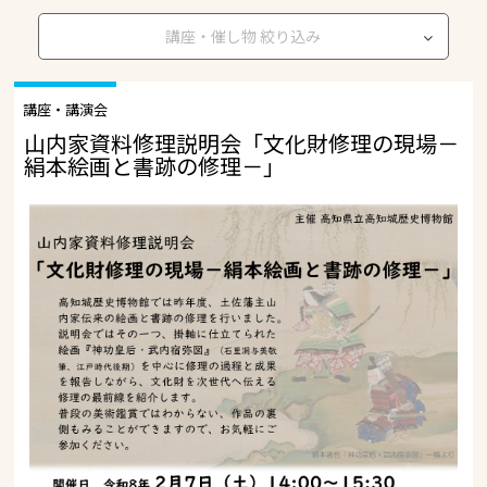
講座・催し物 絞り込み
講座・講演会
山内家資料修理説明会「文化財修理の現場－
絹本絵画と書跡の修理－」