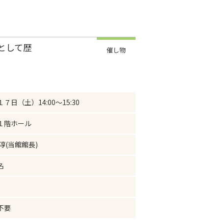
として歴
催し物
７日（土）14:00～15:30
１階ホール
淳(当館館長)
名
不要