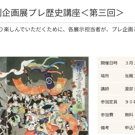
別企画展プレ歴史講座＜第三回＞
り楽しんでいただくために、各展示担当者が、プレ企画
開催日時
３月１
場所
当館
講師
渡部 
参加定員
９０
参加費
無料
備考
申込