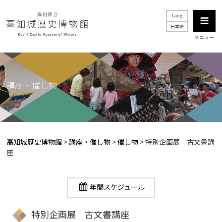
Lang
日本語
メニュー
講座・催し物
高知城歴史博物館
>
講座・催し物
>
催し物
>
特別企画展 古文書講
座
年間スケジュール
特別企画展 古文書講座