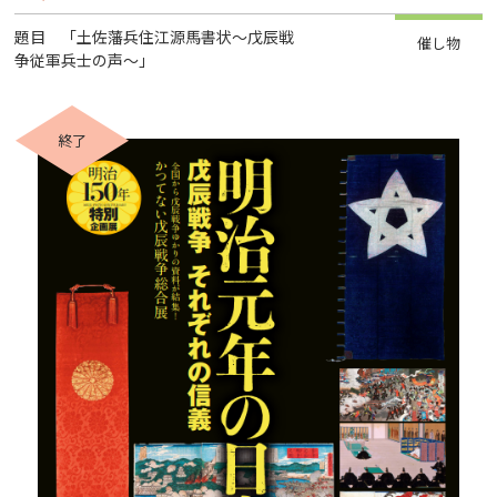
題目 「土佐藩兵住江源馬書状～戊辰戦
催し物
争従軍兵士の声～」
終了