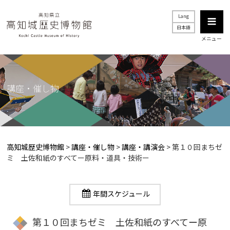
Lang
日本語
メニュー
講座・催し物
高知城歴史博物館
>
講座・催し物
>
講座・講演会
>
第１０回まちゼ
ミ 土佐和紙のすべてー原料・道具・技術ー
年間スケジュール
第１０回まちゼミ 土佐和紙のすべてー原