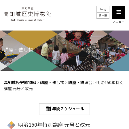
Lang
日本語
メニュー
講座・催し物
高知城歴史博物館
>
講座・催し物
>
講座・講演会
>
明治150年特別
講座 元号と改元
年間スケジュール
明治150年特別講座 元号と改元