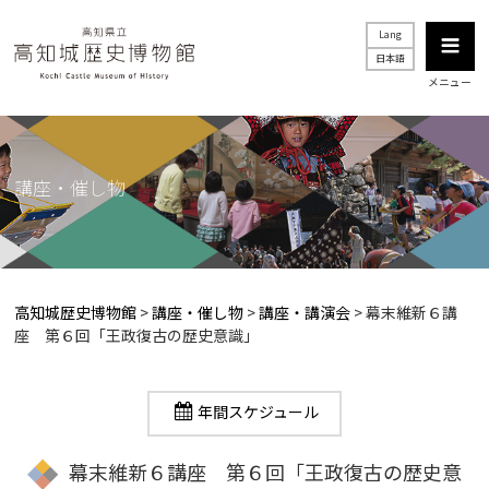
Lang
日本語
メニュー
講座・催し物
高知城歴史博物館
>
講座・催し物
>
講座・講演会
>
幕末維新６講
座 第６回「王政復古の歴史意識」
年間スケジュール
幕末維新６講座 第６回「王政復古の歴史意