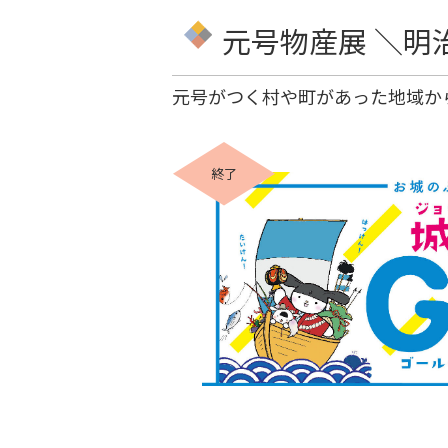
元号物産展 ＼
元号がつく村や町があった地域か
終了