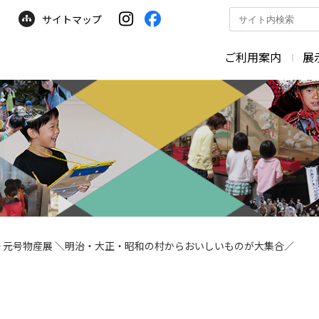
サイトマップ
サ
イ
ト
ご利用案内
展
内
検
索
>
元号物産展 ＼明治・大正・昭和の村からおいしいものが大集合／