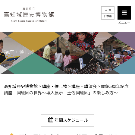
Lang
日本語
メニュー
講座・催し物
高知城歴史博物館
>
講座・催し物
>
講座・講演会
>
開館5周年記念
講座 国絵図の世界～導入展示「土佐国絵図」の楽しみ方～
年間スケジュール