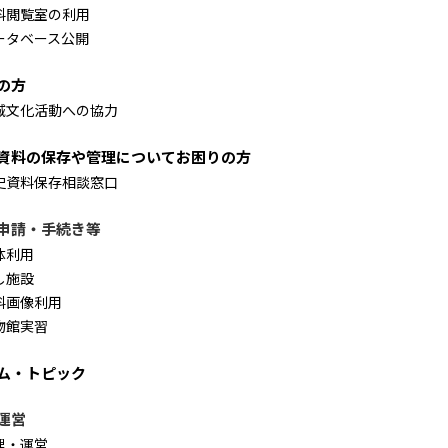
料閲覧室の利用
ータベース公開
の方
域文化活動への協力
資料の保存や管理についてお困りの方
史資料保存相談窓口
申請・手続き等
体利用
し施設
料画像利用
物館実習
ム・トピック
運営
理・運営