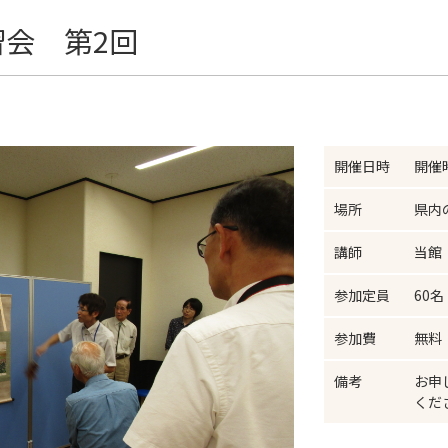
会 第2回
開催日時
開催
場所
県内
講師
当館
参加定員
60
参加費
無料
備考
お申
くだ