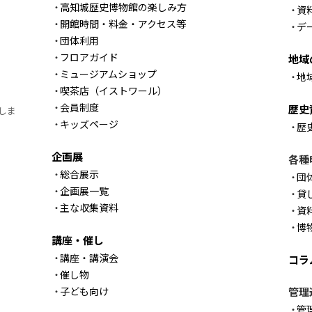
高知城歴史博物館の楽しみ方
資
開館時間・料金・アクセス等
デ
団体利用
フロアガイド
地域
ミュージアムショップ
地
喫茶店（イストワール）
会員制度
歴史
しま
キッズページ
歴
企画展
各種
総合展示
団
企画展一覧
貸
主な収集資料
資
博
講座・催し
講座・講演会
コラ
催し物
子ども向け
管理
管