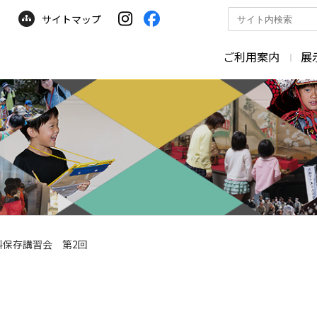
サイトマップ
サ
イ
ト
ご利用案内
展
内
検
索
料保存講習会 第2回