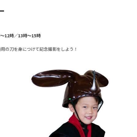
ー
時～12時／13時～15時
験用の刀を身につけて記念撮影をしよう！