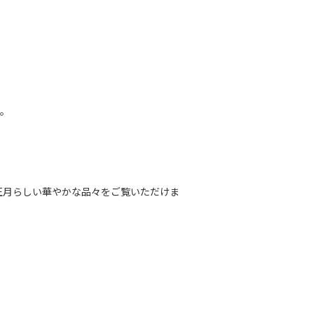
。
正月らしい華やかな品々をご覧いただけま