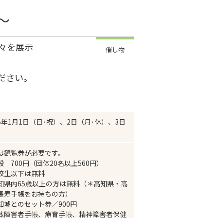
～
々を展示
催し物
ださい。
5年1月1日（日･祝）、2日（月･休）、3日
）
は観覧券が必要です。
般 700円（団体20名以上560円）
校生以下は無料
知県内65歳以上の方は無料（＊高知県・高
長寿手帳をお持ちの方）
知城とのセット券／900円
体障害者手帳、療育手帳、精神障害者保健