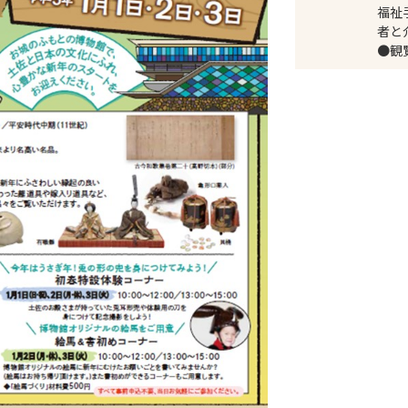
福祉
者と
●観