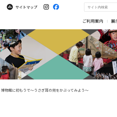
サイトマップ
サ
イ
ト
ご利用案内
展
内
検
索
>
博物館に初もうで～うさぎ耳の兜をかぶってみよう～