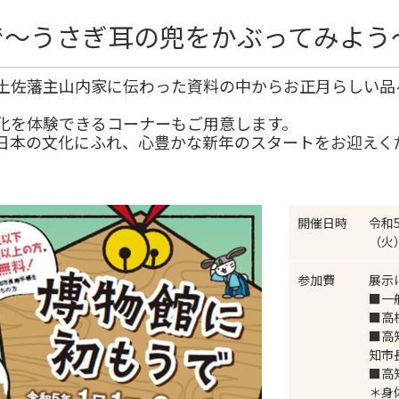
で～うさぎ耳の兜をかぶってみよう
土佐藩主山内家に伝わった資料の中からお正月らしい品
。
化を体験できるコーナーもご用意します。
日本の文化にふれ、心豊かな新年のスタートをお迎えく
開催日時
令和
（火
参加費
展示
■一
■高
■高
知市
■高
＊身