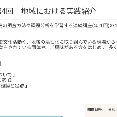
第4回 地域における実践紹介
史の調査方法や課題分析を学習する連続講座(年４回)の
史文化活動や、地域の活性化に取り組んでいる現場から
動をされている団体や、ご興味がある方をはじめ 、 多く
】
ついて 」
彦 氏
の経緯と足跡 」
開催日時
令和７