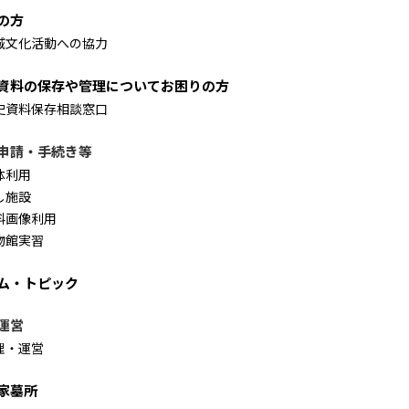
の方
域文化活動への協力
資料の保存や管理についてお困りの方
史資料保存相談窓口
申請・手続き等
体利用
し施設
料画像利用
物館実習
ム・トピック
運営
理・運営
家墓所