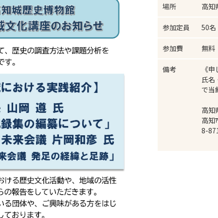
場所
高知
参加定員
50
参加費
無料
備考
《申
氏名
で当
高知
高知市追
8-87