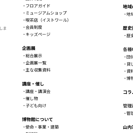
フロアガイド
地域
ミュージアムショップ
地
喫茶店（イストワール）
会員制度
歴史
しま
キッズページ
歴
企画展
各種
総合展示
団
企画展一覧
貸
主な収集資料
資
博
講座・催し
講座・講演会
コラ
催し物
子ども向け
管理
管
博物館について
使命・事業・建築
山内