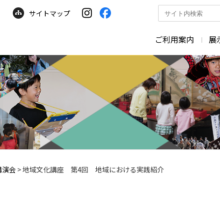
サイトマップ
サ
イ
ト
ご利用案内
展
内
検
索
講演会
>
地域文化講座 第4回 地域における実践紹介