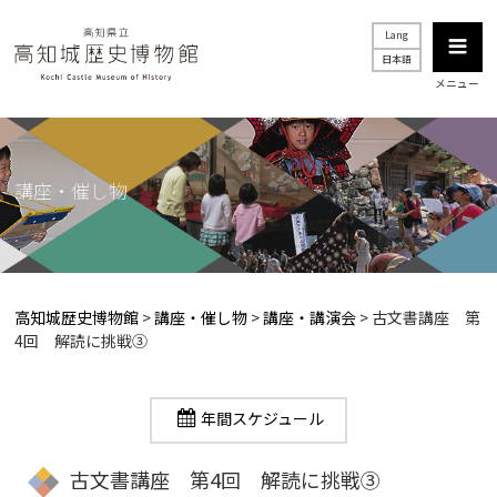
Lang
日本語
メニュー
講座・催し物
高知城歴史博物館
>
講座・催し物
>
講座・講演会
>
古文書講座 第
4回 解読に挑戦③
年間スケジュール
古文書講座 第4回 解読に挑戦③