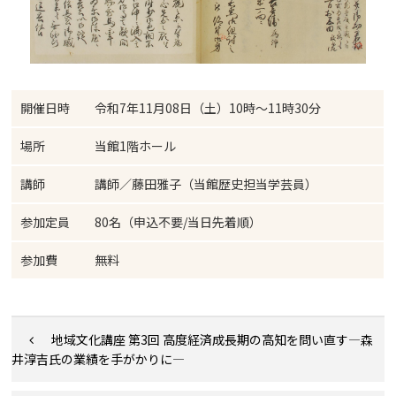
開催日時
令和7年11月08日（土）10時～11時30分
場所
当館1階ホール
講師
講師／藤田雅子（当館歴史担当学芸員）
参加定員
80名（申込不要/当日先着順）
参加費
無料
地域文化講座 第3回 高度経済成長期の高知を問い直す―森
井淳吉氏の業績を手がかりに―