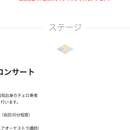
ステージ
コンサート
高知出身のチェロ奏者
を行います。
時（各回30分程度）
ニアオーケストラ講師）