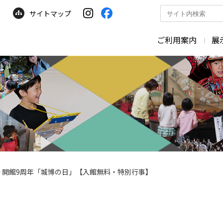
サイトマップ
サ
イ
ト
ご利用案内
展
内
検
索
>
開館9周年「城博の日」【入館無料・特別行事】