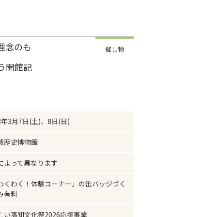
理念のも
催し物
う開館記
年3月7日(土)、8日(日)
城歴史博物館
によって異なります
わくわく！体験コーナー」の缶バッジづく
み有料
こい高知文化祭2026応援事業