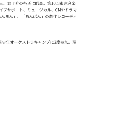
三、堀了介の各氏に師事。第10回東京音楽
ライブサポート、ミュージカル、CMやドラマ
らんまん」、「あんぱん」の劇伴レコーディ
青少年オーケストラキャンプに3度参加。現