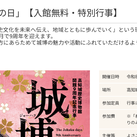
博の日」【入館無料・特別行事】
な歴史文化を未来へ伝え、地域とともに歩んでいく」という
月で9周年を迎えます。
方にあらためて城博の魅力や活動にふれていただけるよ
開催日時
令和8
場所
高知
参加定員
行事
参加費
※「
りの
主催等
よさ