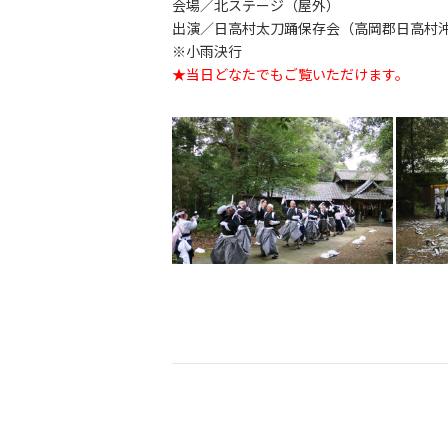
会場／北ステージ（屋外）
出演／日高村太刀踊保存会（高岡郡日高村
※小雨決行
★当日どなたでもご覧いただけます。