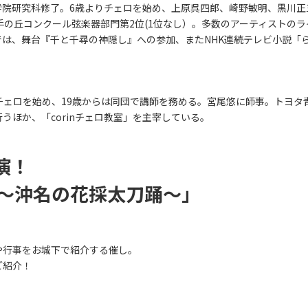
院研究科修了。6歳よりチェロを始め、上原呉四郎、崎野敏明、黒川正
手の丘コンクール弦楽器部門第2位(1位なし）。多数のアーティストの
は、舞台『千と千尋の神隠し』への参加、またNHK連続テレビ小説「
チェロを始め、19歳からは同団で講師を務める。宮尾悠に師事。トヨタ
うほか、「corinチェロ教室」を主宰している。
演！
～沖名の花採太刀踊～」
や行事をお城下で紹介する催し。
ご紹介！