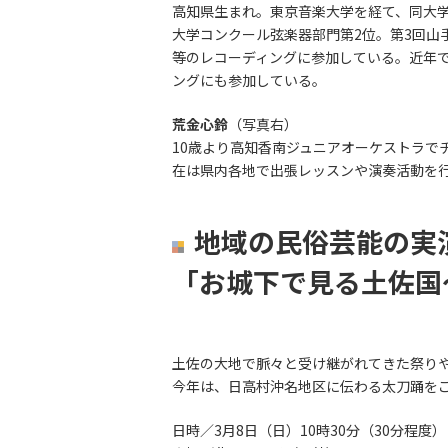
高知県生まれ。東京音楽大学を経て、同大学
大学コンクール弦楽器部門第2位。第3回山
等のレコーディングに参加している。近年で
ングにも参加している。
荒金心鈴
（写真右）
10歳より高知香南ジュニアオーケストラで
在は県内各地で出張レッスンや演奏活動を行
地域の民俗芸能の実
「お城下で見る土佐国
土佐の大地で脈々と受け継がれてきた祭り
今年は、日高村沖名地区に伝わる太刀踊を
日時／3月8日（日）10時30分（30分程度）