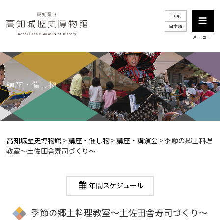
Lang
日本語
メニュー
講座・催し物
高知城歴史博物館
>
講座・催し物
>
講座・講演会
>
季節の郷土料理
教室～土佐田舎寿司づくり～
年間スケジュール
季節の郷土料理教室～土佐田舎寿司づくり～