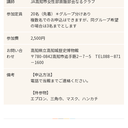
講師
JA高知市女性部直販部会なるクラブ
参加定員
20名（先着）＊グループ分けあり
複数名でのお申込はできますが、同グループ希望
の場合は3名までとします
参加費
2,500円
お問い合
高知県立高知城歴史博物館
わせ
〒780-0842高知市追手筋2－7－5 TEL088－871
－1600
備考
【申込方法】
電話で当館までご連絡ください。
【持参物】
エプロン、三角巾、マスク、ハンカチ