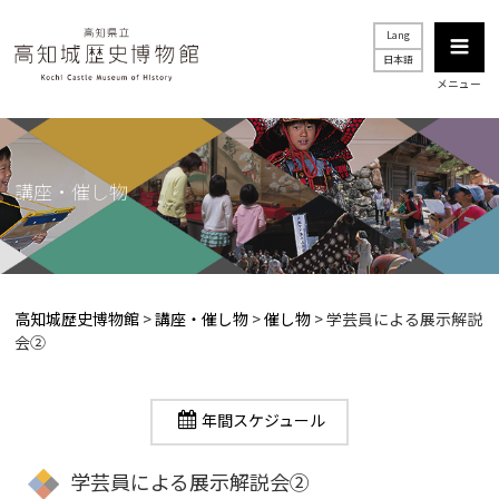
Lang
日本語
メニュー
講座・催し物
高知城歴史博物館
>
講座・催し物
>
催し物
>
学芸員による展示解説
会②
年間スケジュール
学芸員による展示解説会②