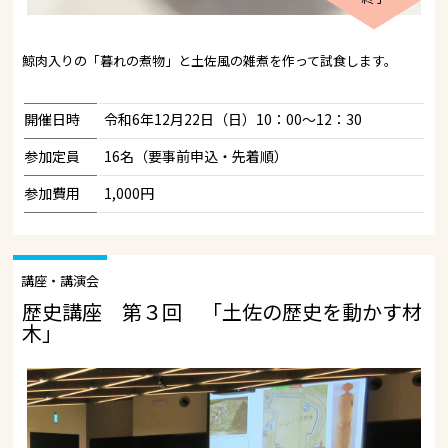
鯨肉入りの「暮れの煮物」と土佐風の雑煮を作って試食します。
開催日時
令和6年12月22日（日）10：00～12：30
参加定員
16名（要事前申込・先着順）
参加費用
1,000円
講座・講演会
歴史講座 第３回 「土佐の歴史を動かす材
木」