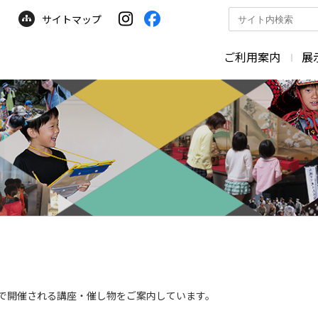
サイトマップ
サ
イ
ト
ご利用案内
展
内
検
索
で開催される講座・催し物をご案内しています。