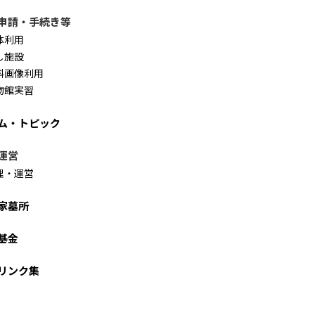
申請・手続き等
体利用
し施設
料画像利用
物館実習
ム・トピック
運営
理・運営
家墓所
基金
リンク集