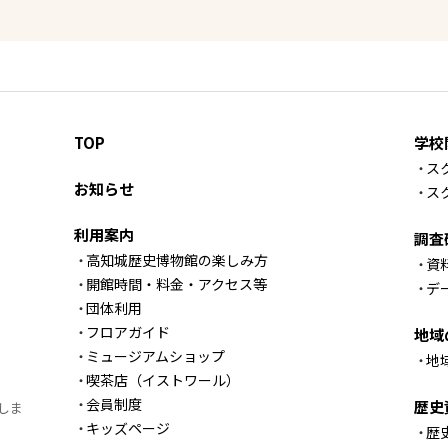
TOP
学校
ス
お知らせ
ス
利用案内
調査
高知城歴史博物館の楽しみ方
資
開館時間・料金・アクセス等
デ
団体利用
フロアガイド
地域
ミュージアムショップ
地
喫茶店（イストワール）
会員制度
歴史
しま
キッズページ
歴