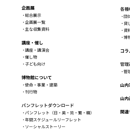
企画展
各種
総合展示
団
企画展一覧
貸
主な収集資料
資
博
講座・催し
講座・講演会
コラ
催し物
子ども向け
管理
管
博物館について
使命・事業・建築
山内
刊行物
山内
パンフレットダウンロード
関連
パンフレット（日・英・简・繁・韓）
年間スケジュールリーフレット
ソーシャルストーリー