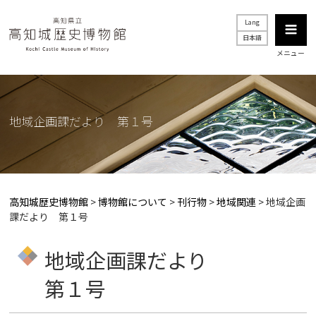
Lang
日本語
メニュー
地域企画課だより 第１号
高知城歴史博物館
>
博物館について
>
刊行物
>
地域関連
>
地域企画
課だより 第１号
地域企画課だより
第１号