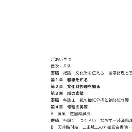
ごあいさつ
目次・凡例
寄稿
総論 文化財を伝える―装潢修理と高
第１章 和紙を知る
第２章 文化財修理を知る
第３章 紙の表情
寄稿
各論１ 紙の繊維分析と補修紙作製―
第４章 修理の実際
A 屏風 芝居絵屏風
寄稿
各論２ つくろい なおす―装潢修理
B 天井貼付絵 二条城二の丸御殿白書院