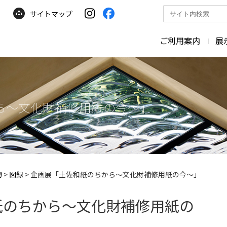
サイトマップ
サ
イ
ト
ご利用案内
展
内
検
索
ら～文化財補修用紙の今～」
物
>
図録
>
企画展「土佐和紙のちから～文化財補修用紙の今～」
紙のちから～文化財補修用紙の