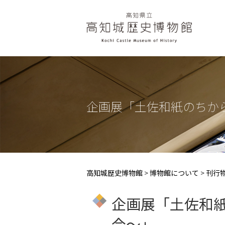
企画展「土佐和紙のちか
高知城歴史博物館
>
博物館について
>
刊行
企画展「土佐和
今～」