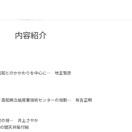
内容紹介
知とのかかわりを中心に― 地主智彦
高知県立紙産業技術センターの役割― 有吉正明
の技― 井上さやか
一の間天井貼付絵