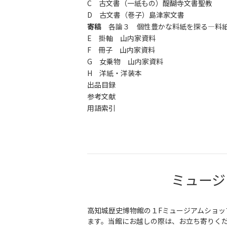
C 古文書（一紙もの）醍醐寺文書聖教
D 古文書（巻子）島津家文書
寄稿
各論３ 個性豊かな料紙を探る―料紙
E 掛軸 山内家資料
F 冊子 山内家資料
G 女乗物 山内家資料
H 洋紙・洋装本
出品目録
参考文献
用語索引
ミュージ
高知城歴史博物館の１Fミュージアムショッ
ます。当館にお越しの際は、お立ち寄りく