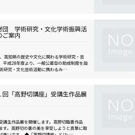
財団 学術研究・文化学術振興活
のご案内
、高知県の歴史や文化に関わる学術研究・芸
、平成28年度より、一般公募型の助成制度を設
術研究・文化芸術活動に携わるみ…
１回「高野切講座」受講生作品展
受講生作品展を開催します。高野切臨書作品
ます。高野切の書の美を享受しようと真摯に取
ば幸いです。 ◆「高野切講座」とは･…