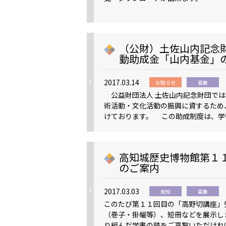
（公財）土佐山内記念
動助成金「山内基金」
2017.03.14
お知らせ
募集
公益財団法人 土佐山内記念財団では
術活動・文化活動の振興に資するため
けております。 この助成制度は、学
高知城歴史博物館第１
のご案内
2017.03.03
告知
募集
このたび第１１回目の「高野切講座」
（巻子・掛幅等）、短冊などを展示し
り組んだ学書の跡をご高覧いただけれ