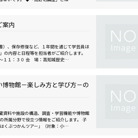
ご案内
書）、保存修復など、１年間を通じて学芸員ほ
座」の内容と日程等を担当者がご紹介します。
～１１：３０ 会 場：高知城歴史…
い博物館－楽しみ方と学び方－の
蔵資料や施設の構造、調査・学習機能や博物館
の所属分野で役立つ情報をご紹介します。 子
！はくぶつかんツアー」（対象：小…