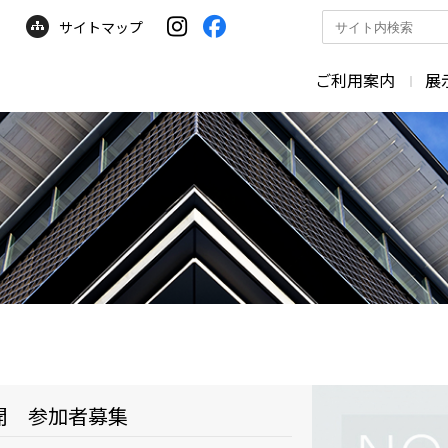
サイトマップ
サ
イ
ト
ご利用案内
展
内
検
索
開 参加者募集