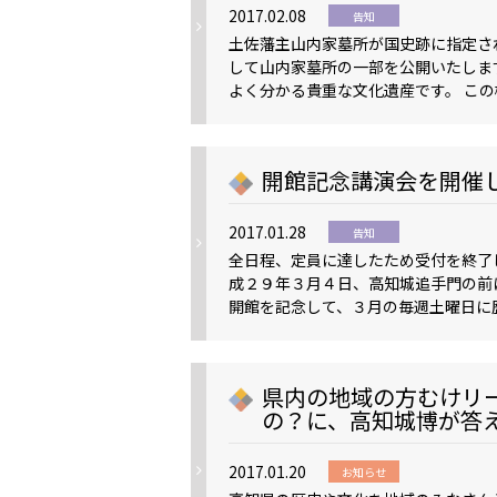
2017.02.08
告知
土佐藩主山内家墓所が国史跡に指定さ
して山内家墓所の一部を公開いたしま
よく分かる貴重な文化遺産です。 この
開館記念講演会を開催
2017.01.28
告知
全日程、定員に達したため受付を終了し
成２９年３月４日、高知城追手門の前
開館を記念して、３月の毎週土曜日に
県内の地域の方むけリ
の？に、高知城博が答
2017.01.20
お知らせ