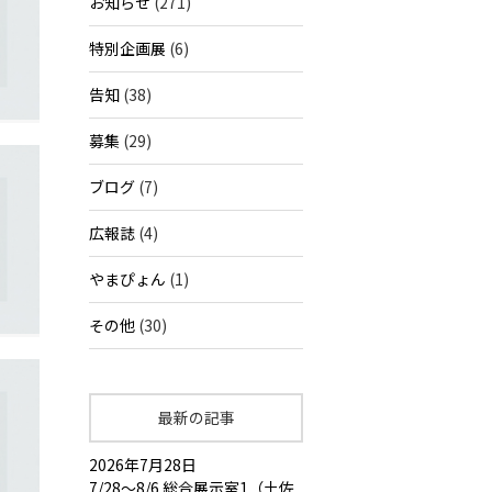
お知らせ
(271)
特別企画展
(6)
告知
(38)
募集
(29)
ブログ
(7)
広報誌
(4)
やまぴょん
(1)
その他
(30)
最新の記事
2026年7月28日
7/28～8/6 総合展示室1（土佐