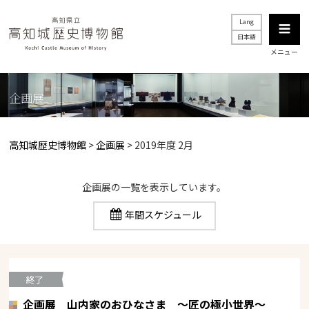
Lang
日本語
メニュー
企画展
高知城歴史博物館
>
企画展
> 2019年度 2月
企画展の一覧を表示しています。
年間スケジュール
終了
企画展 山内家のおひなさま ～匠の極小世界～