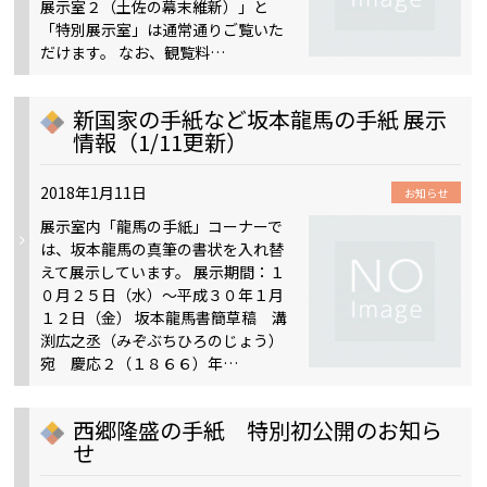
展示室２（土佐の幕末維新）」と
「特別展示室」は通常通りご覧いた
だけます。 なお、観覧料…
新国家の手紙など坂本龍馬の手紙 展示
情報（1/11更新）
2018年1月11日
お知らせ
展示室内「龍馬の手紙」コーナーで
は、坂本龍馬の真筆の書状を入れ替
えて展示しています。 展示期間：１
０月２５日（水）～平成３０年１月
１２日（金） 坂本龍馬書簡草稿 溝
渕広之丞（みぞぶちひろのじょう）
宛 慶応２（１８６６）年…
西郷隆盛の手紙 特別初公開のお知ら
せ