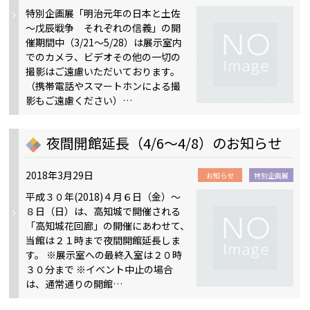
特別企画展「明治元年の日本と土佐
～戊辰戦争 それぞれの信義」の開
催期間中（3/21～5/28）は展示室内
でのカメラ、ビデオその他の一切の
撮影はご遠慮いただいております。
（携帯電話やスマートホンによる撮
影もご遠慮ください）…
夜間開館延長（4/6～4/8）のお知らせ
2018年3月29日
お知らせ
特別企画展
平成３０年(2018)４月６日（金）～
８日（日）は、高知城で開催される
「高知城花回廊」の開催にあわせて、
当館は２１時まで夜間開館延長しま
す。 ※展示室への最終入室は２０時
３０分まで ※イベント中止の場合
は、通常通りの開館…