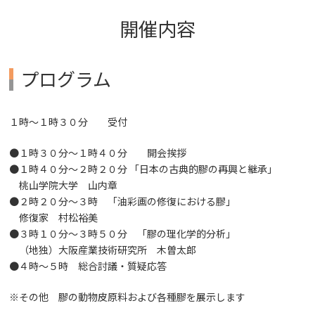
開催内容
プログラム
１時～１時３０分 受付
●１時３０分～１時４０分 開会挨拶
●１時４０分～２時２０分 「日本の古典的膠の再興と継承」
桃山学院大学 山内章
●２時２０分～３時 「油彩画の修復における膠」
修復家 村松裕美
●３時１０分～３時５０分 「膠の理化学的分析」
（地独）大阪産業技術研究所 木曽太郎
●４時～５時 総合討議・質疑応答
※その他 膠の動物皮原料および各種膠を展示します