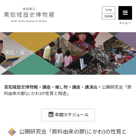
Lang
日本語
メニュー
講座・催し物
高知城歴史博物館
>
講座・催し物
>
講座・講演会
>
公開研究会「原
料由来の膠(にかわ)の性質と用途」
年間スケジュール
公開研究会「原料由来の膠(にかわ)の性質と