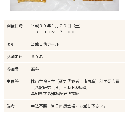
開催日時
平成３０年１月２０日（土）
１３：００～１７：００
場所
当館１階ホール
参加定員
６０名
参加費
無料
主催等
桃山学院大学（研究代表者：山内章）科学研究費
（基盤研究（Ｂ）・15H02950）
高知県立高知城歴史博物館
備考
申込不要、当日直接会場にお越し下さい。