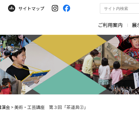
サイトマップ
サ
イ
ト
ご利用案内
展
内
検
索
講演会
>
美術・工芸講座 第３回「茶道具②」