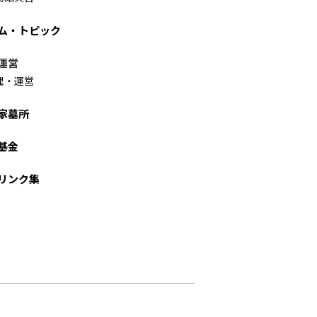
ム・トピック
運営
理・運営
家墓所
基金
リンク集