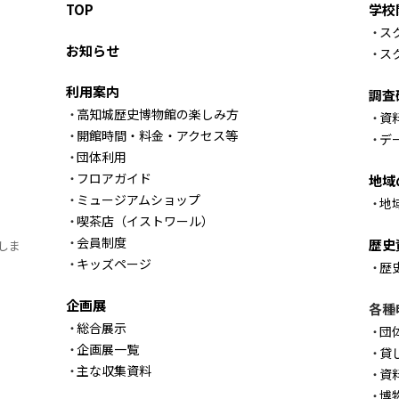
TOP
学校
ス
お知らせ
ス
利用案内
調査
高知城歴史博物館の楽しみ方
資
開館時間・料金・アクセス等
デ
団体利用
フロアガイド
地域
ミュージアムショップ
地
喫茶店（イストワール）
会員制度
歴史
しま
キッズページ
歴
企画展
各種
総合展示
団
企画展一覧
貸
主な収集資料
資
博