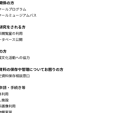
関係の方
クールプログラム
クールミュージアムバス
研究をされる方
料閲覧室の利用
ータベース公開
の方
域文化活動への協力
資料の保存や管理についてお困りの方
史資料保存相談窓口
申請・手続き等
体利用
し施設
料画像利用
物館実習