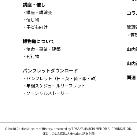
講座・催し
講座・講演会
コラ
催し物
子ども向け
管理
管
博物館について
使命・事業・建築
山内
刊行物
山内
パンフレットダウンロード
関連
パンフレット（日・英・简・繁・韓）
年間スケジュールリーフレット
ソーシャルストーリー
© Kochi Castle Museum of History. produced by TOSA YAMAUCHI MEMORIAL FOUNDATION.
運営：公益財団法人土佐山内記念財団