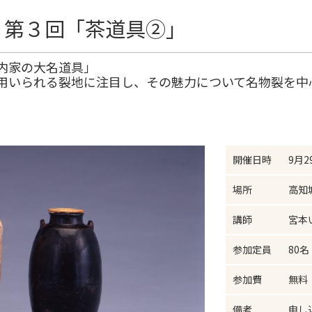
 第３回「茶道具②」
内家の大名道具」
用いられる裂地に注目し、その魅力について名物裂を中
開催日時
9月2
場所
高知
講師
宮本
参加定員
80
参加費
無料
備考
申し