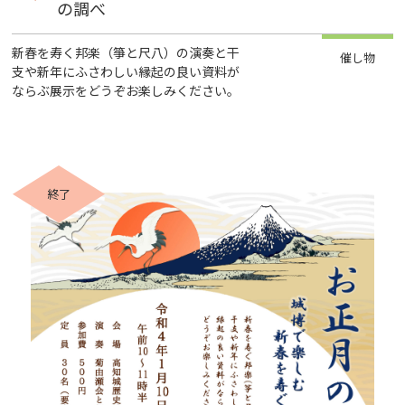
の調べ
新春を寿く邦楽（箏と尺八）の演奏と干
催し物
支や新年にふさわしい縁起の良い資料が
ならぶ展示をどうぞお楽しみください。
終了