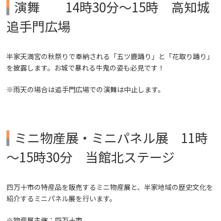
演舞 14時30分～15時 高知城
追手門広場
半家天満宮の秋祭りで奉納される「五ツ鹿踊り」と「花取り踊り」
を披露します。お城で暴れる牛鬼の姿も必見です！
※雨天の場合は追手門広場での演舞は中止します。
ミニ物産展・ミニパネル展 11時
～15時30分 当館北ステージ
四万十市の特産品を販売するミニ物産展と、半家地域の歴史文化を
紹介するミニパネル展を行います。
※物産展主催：四万十市