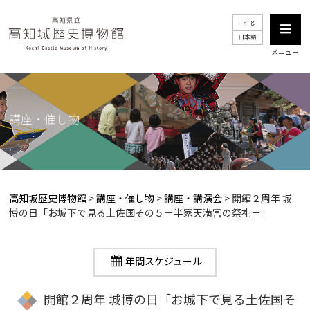
Lang
日本語
メニュー
講座・催し物
高知城歴史博物館
>
講座・催し物
>
講座・講演会
>
開館２周年 城
博の日「お城下で見る土佐国その５－半家天満宮の祭礼－」
年間スケジュール
開館２周年 城博の日「お城下で見る土佐国そ