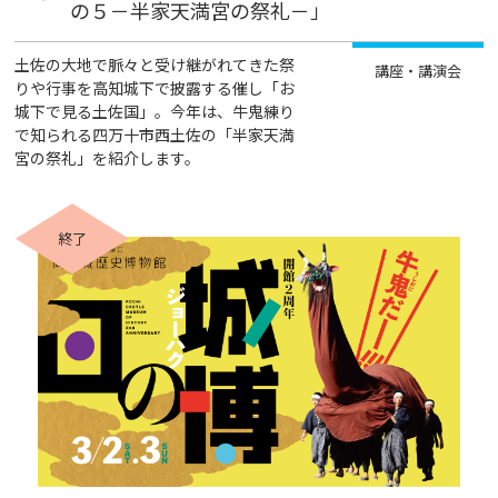
の５－半家天満宮の祭礼－」
土佐の大地で脈々と受け継がれてきた祭
講座・講演会
りや行事を高知城下で披露する催し「お
城下で見る土佐国」。今年は、牛鬼練り
で知られる四万十市西土佐の「半家天満
宮の祭礼」を紹介します。
終了