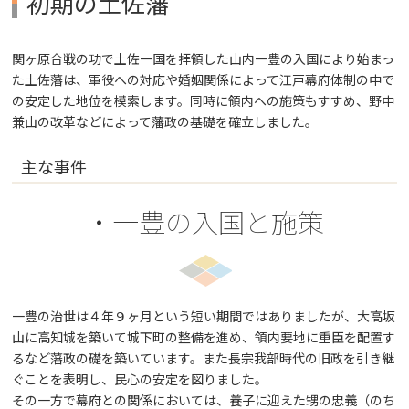
初期の土佐藩
関ヶ原合戦の功で土佐一国を拝領した山内一豊の入国により始まっ
た土佐藩は、軍役への対応や婚姻関係によって江戸幕府体制の中で
の安定した地位を模索します。同時に領内への施策もすすめ、野中
兼山の改革などによって藩政の基礎を確立しました。
主な事件
・一豊の入国と施策
一豊の治世は４年９ヶ月という短い期間ではありましたが、大高坂
山に高知城を築いて城下町の整備を進め、領内要地に重臣を配置す
るなど藩政の礎を築いています。また長宗我部時代の旧政を引き継
ぐことを表明し、民心の安定を図りました。
その一方で幕府との関係においては、養子に迎えた甥の忠義（のち