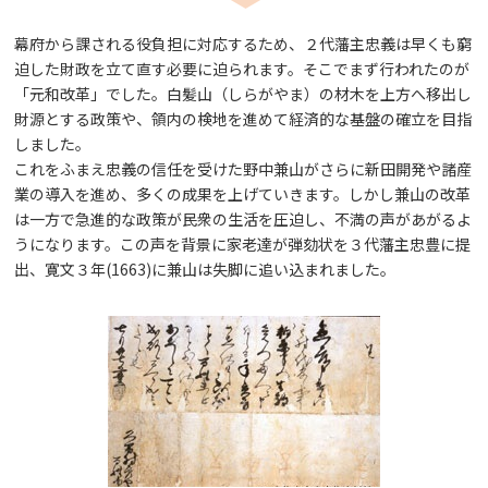
幕府から課される役負担に対応するため、２代藩主忠義は早くも窮
迫した財政を立て直す必要に迫られます。そこでまず行われたのが
「元和改革」でした。白髪山（しらがやま）の材木を上方へ移出し
財源とする政策や、領内の検地を進めて経済的な基盤の確立を目指
しました。
これをふまえ忠義の信任を受けた野中兼山がさらに新田開発や諸産
業の導入を進め、多くの成果を上げていきます。しかし兼山の改革
は一方で急進的な政策が民衆の生活を圧迫し、不満の声があがるよ
うになります。この声を背景に家老達が弾劾状を３代藩主忠豊に提
出、寛文３年(1663)に兼山は失脚に追い込まれました。