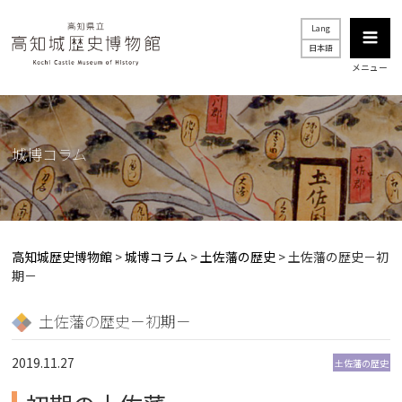
Lang
日本語
メニュー
城博コラム
高知城歴史博物館
>
城博コラム
>
土佐藩の歴史
>
土佐藩の歴史－初
期－
土佐藩の歴史－初期－
2019.11.27
土佐藩の歴史