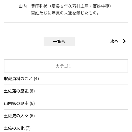
山内一豊印判状（慶長６年久万村庄屋・百姓中宛）
百姓たちに年貢の末進を禁じたもの。
次へ
一覧へ
カテゴリー
収蔵資料のこと
(4)
土佐藩の歴史
(8)
山内家の歴史
(6)
土佐史の人々
(6)
土佐の文化
(7)