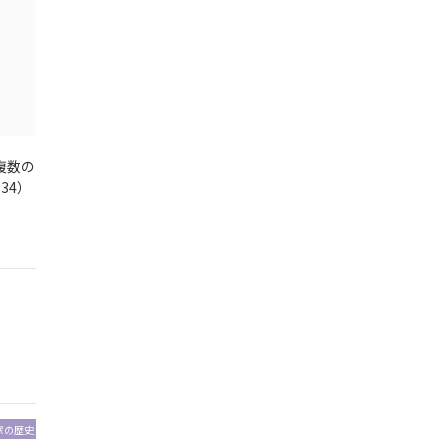
複数の
34）
家の歴史