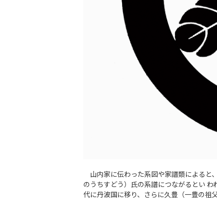
山内家に伝わった系図や家譜類によると、
のうちすどう）氏の系譜につながるとい わ
代に丹波国に移り、さらに久豊（一豊の祖