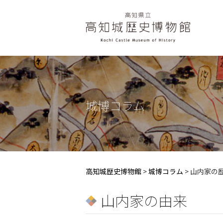
城博コラム
高知城歴史博物館
>
城博コラム
>
山内家の
山内家の由来