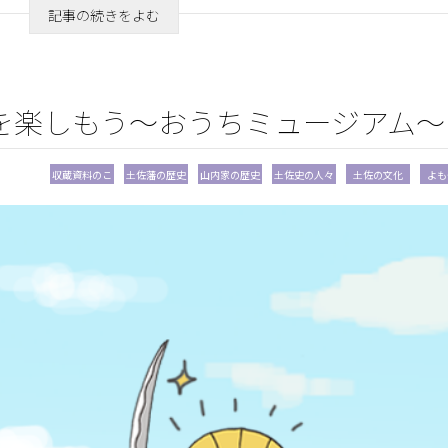
記事の続きをよむ
を楽しもう～おうちミュージアム～
収蔵資料のこ
土佐藩の歴史
山内家の歴史
土佐史の人々
土佐の文化
よも
と