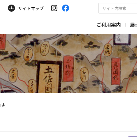
サイトマップ
サ
イ
ト
ご利用案内
展
内
検
索
歴史