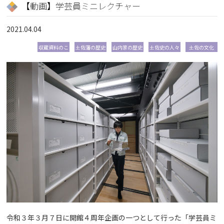
【動画】学芸員ミニレクチャー
2021.04.04
収蔵資料のこ
土佐藩の歴史
山内家の歴史
土佐史の人々
土佐の文化
と
令和３年３月７日に開館４周年企画の一つとして行った「学芸員ミ