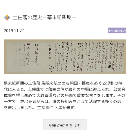
土佐藩の歴史－幕末維新期－
2019.11.27
土佐藩の歴史
幕末維新期の土佐藩 黒船来航ののち開国・攘夷をめぐる混乱の時
代に入ると、土佐藩では藩主豊信が幕府の中枢に迎えられ、公武合
体論を推し進めて大政奉還などの局面で重要な働きをします。その
一方で土佐出身者からは、藩の枠組みをこえて活躍する多くの志士
を輩出しました。 主な事件 ・黒船来航
記事の続きをよむ