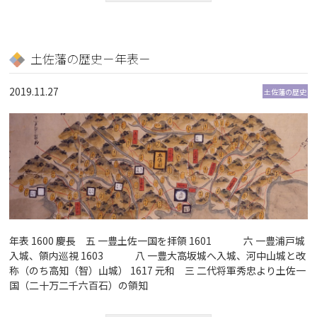
土佐藩の歴史－年表－
2019.11.27
土佐藩の歴史
年表 1600 慶長 五 一豊土佐一国を拝領 1601 六 一豊浦戸城
入城、領内巡視 1603 八 一豊大高坂城へ入城、河中山城と改
称（のち高知（智）山城） 1617 元和 三 二代将軍秀忠より土佐一
国（二十万二千六百石）の領知