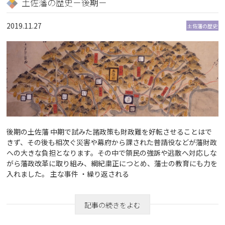
土佐藩の歴史－後期－
2019.11.27
土佐藩の歴史
後期の土佐藩 中期で試みた諸政策も財政難を好転させることはで
きず、その後も相次ぐ災害や幕府から課された普請役などが藩財政
への大きな負担となります。その中で領民の強訴や逃散へ対応しな
がら藩政改革に取り組み、綱紀粛正につとめ、藩士の教育にも力を
入れました。 主な事件 ・繰り返される
記事の続きをよむ