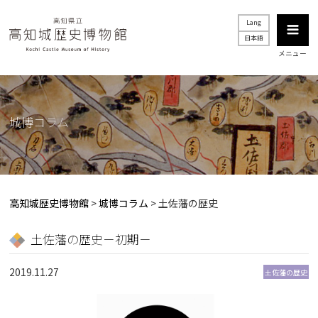
Lang
日本語
メニュー
城博コラム
高知城歴史博物館
>
城博コラム
>
土佐藩の歴史
土佐藩の歴史－初期－
2019.11.27
土佐藩の歴史