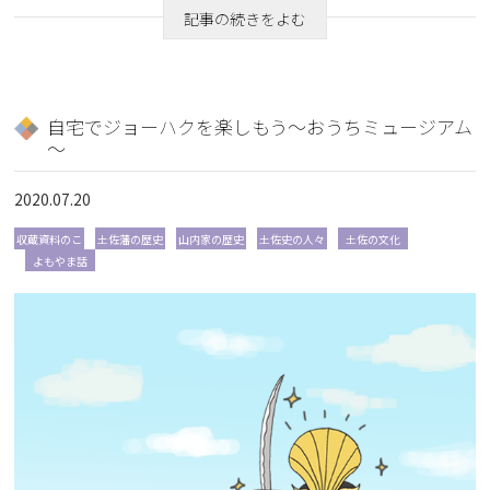
記事の続きをよむ
自宅でジョーハクを楽しもう～おうちミュージアム
～
2020.07.20
収蔵資料のこ
土佐藩の歴史
山内家の歴史
土佐史の人々
土佐の文化
よもやま話
と